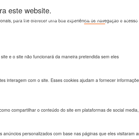
ra este website.
HOME
CAMPINGTORRES
NOVAS
USADAS
S
uncionais, para lhe oferecer uma boa experiência de navegação e acesso
 site e o site não funcionará da maneira pretendida sem eles
tes interagem com o site. Esses cookies ajudam a fornecer informações
 como compartilhar o conteúdo do site em plataformas de social media, 
s anúncios personalizados com base nas páginas que eles visitaram ant