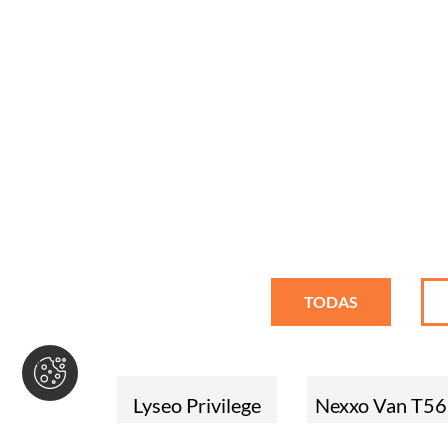
TODAS
Lyseo Privilege
Nexxo Van T5
732G